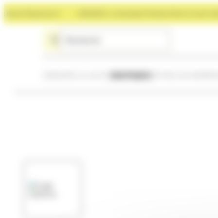
Panneau de gestion des cookies
nt Rayonance !
NOUVEAU : La boutique Premium Store à ouvert devant R
HORAIRES & ACCÈS
BOUTIQUES
OFFRES DU MOME
Services
Nous contacter
Mot de la Directrice
Dével