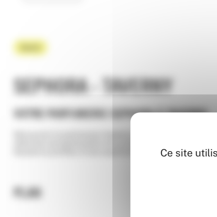
Beauté
SEPHORA - TAVERNY
VOTRE PARFUMERIE SEPHORA À TAVERNY.
Découvrez la parfumerie Sephora située dans le Centre 
sélection exceptionnelle de produits de beauté, maquill
Ce site util
beauté et profitez d’une expérience d’achat unique chez
PLAN