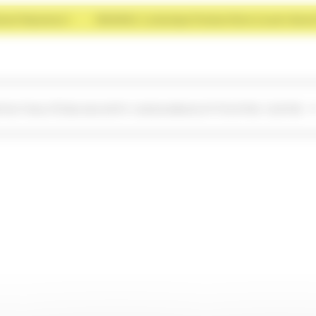
ayonance !
NOUVEAU : La boutique Premium Store à ouvert devant Rayon
NT
ACTUALITÉS
BLOG
CARTE CADEAU
MASCOTTE
VOTRE CENTRE
oppement durable
Offres d’emploi