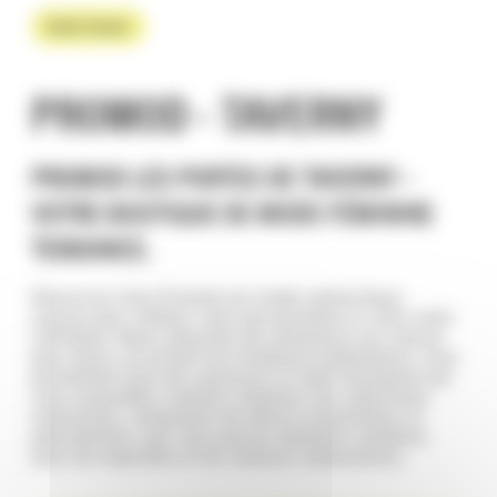
Mode femme
PROMOD - TAVERNY
PROMOD LES PORTES DE TAVERNY –
VOTRE BOUTIQUE DE MODE FÉMININE
TENDANCE.
Découvrez chez Promod une mode authentique,
conçue pour refléter votre personnalité et votre style
individuel. Notre sélection de vêtements est conçue
pour durer, en évitant les tendances éphémères, vous
permettant ainsi de construire un look intemporel qui
vous ressemble vraiment. Explorez nos collections
inspirantes, composées de pièces essentielles et
polyvalentes, que vous pouvez aisément combiner
avec les imprimés et les couleurs saisonnières.