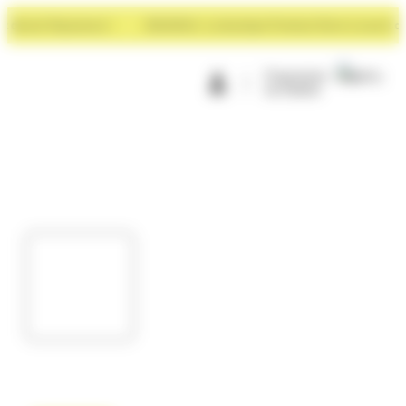
Panneau de gestion des cookies
evant Rayonance !
NOUVEAU : La boutique Premium Store à ouvert devan
Programme
de fidélité