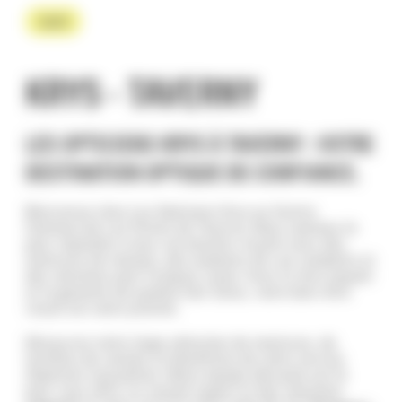
Santé
KRYS - TAVERNY
LES OPTICIENS KRYS À TAVERNY : VOTRE
DESTINATION OPTIQUE DE CONFIANCE.
Bienvenue chez Les Opticiens Krys au Centre
Commercial Les Portes de Taverny. Nous sommes là
pour répondre à tous vos besoins visuels avec des
montures de marque, des examens de vue complets et
des solutions pour la basse vision. Avec le tiers payant
et la garantie de qualité Carl Zeiss, votre bien-être
visuel est notre priorité.
Découvrez notre large sélection de montures, de
lentilles de contact et bénéficiez de notre service
d’opticien mutualiste. Notre équipe dévouée est là
pour vous offrir un conseil expert et des solutions