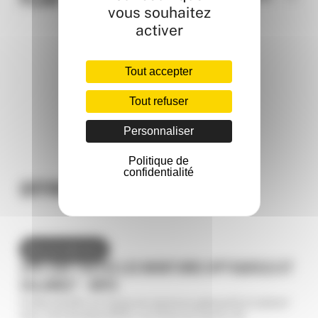
vous souhaitez
activer
Tout accepter
Tout refuser
Personnaliser
Politique de
confidentialité
OFFRES ET ACTUALITÉS
DU 01/01 AU 31/12
20% SUR TOUTES LES MONTURES OPTIQUES(1) ET
SOLAIRES* - KRYS
Profitez de 20% sur toutes les montures optiques(1) et solaires*
dans votre boutique KRYS, Les Portes de Taverny. 😍