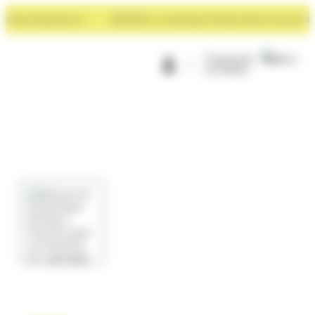
Panneau de gestion des cookies
vant Rayonance !
NOUVEAU : La boutique Premium Store à ouvert devant
Programme
de fidélité