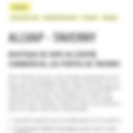
Services
Accessoires vape
Cigarette électronique
E-liquides
Vapotage
ALLVAP - TAVERNY
BOUTIQUE DE VAPE AU CENTRE
COMMERCIAL LES PORTES DE TAVERNY.
Chez AllVap Taverny, notre équipe passionnée est là
pour vous accompagner dans votre transition vers la
cigarette électronique. Depuis 2013, nous partageons
notre expertise avec les vapoteurs en quête d’un
substitut nicotinique. Venez découvrir notre large
sélection de e-liquides, matériel vape et accessoires
dans un cadre convivial et dynamique.
Conseils experts pour les débutants et les experts
Programme fidélité avantageux avec notre super