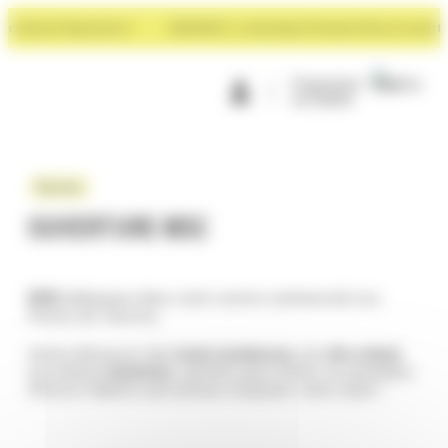
Panneau de gestion des cookies
t devant Rayonance !
NOUVEAU : La boutique Premium Store à ouvert dev
Programme
de fidélité
Nouveau
OUVERTURE MSC
MSC
débarque dans votre centre commercial Les
Portes de Taverny.
Venez découvrir des
looks tendances
, du
chic urbain
aux pièces
bohèmes
, parfaits pour briller au quotidien.
Alina et Valérie sont prêtes à booster votre style !