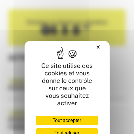
Partager ou ajouter au calendrier
X
Masquer le ba
AUTRES ACTUALITÉS
Ce site utilise des
cookies et vous
donne le contrôle
Évènement
Nouveau
sur ceux que
NOUVELLE BOUTIQUE : PREMIUM STORE
vous souhaitez
activer
ÇA S'EST PASSÉ ICI
Nouveau
Vie du centre
NOUVEAU : UN DISTRIBUTEUR DE CARTES
Tout accepter
POKÉMON
Tout refuser