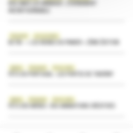
NOS AMIS LES ANIMAUX : L’ÉVÉNEMENT
INCONTOURNABLE
Évènement
vie associative
BCTM – « LES REINES DU PANIER » 2ÈME ÉDITION
Ateliers
Évènement
Vie du centre
FÊTE DU PORTUGAL : LES PORTES DE TAVERNY
Ateliers
Évènement
Vie du centre
FÊTE DES MÈRES : DES ANIMATIONS CRÉATIVES