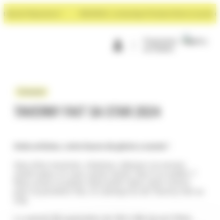
Panneau de gestion des cookies
devant Rayonance !
NOUVEAU : La boutique Premium Store à ouvert deva
Programme
de fidélité
Évènement
TAVERNY FAIT SA STAR 2024
Amis artistes, votre heure de gloire a sonné
!
Vous êtes musicien, chanteur, danseur ou encore
stand-upeur et vous voulez tester face à un public ?
Nous avons le plaisir d’accueillir dans notre centre
pour la première fois, le casting live de Taverny fait sa
star.
Le samedi 28 septembre de 14h à 16h devant PAUL.