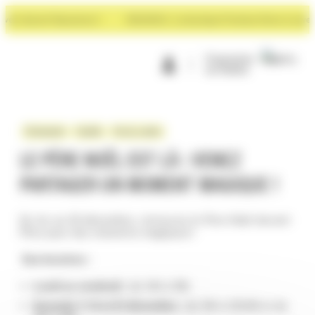
Panneau de gestion des cookies
rt devant Rayonance !
NOUVEAU : La boutique Premium Store à ouvert d
Programme
de fidélité
Évènement
Famille
Vie du centre
LE PÈRE NOËL EST LÀ : VENEZ
PARTAGER UN MOMENT MAGIQUE !
Du 1er au 24 décembre, retrouvez le Père Noël devant
PAul pour des moments magiques !
Ses horaires :
Lundi au vendredi
: de 14h à 19h
Samedis 7, 14 et 21 décembre
: de 10h à 12h30 et de