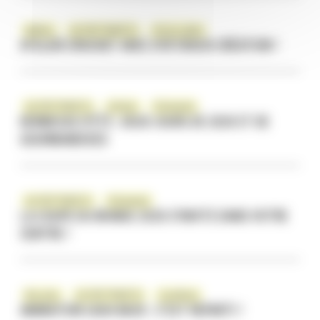
Ateliers
ÇA S'EST PASSÉ ICI
Vie du centre
ATELIER CROCHET AVEC SYD’CROCH CRÉATION !
ÇA S'EST PASSÉ ICI
Enfants
Évènement
KERMESSE D’ÉTÉ : DEUX JOURS DE JEUX ET DE
GOURMANDISES
ÇA S'EST PASSÉ ICI
Évènement
LA COUPE DU MONDE 2026 S’INVITE DANS VOTRE
CENTRE !
Bon plan
ÇA S'EST PASSÉ ICI
CashBack
ANIMATION CASH BACK : C’EST REPARTI !