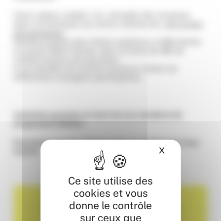
Carte cadeau valable 1 an, utilisable dès réception
dans vos boutiques du centre commercial,
voir la liste
des boutiques
.
Remboursement des tickets supérieurs à 50€ d’achat
et jusqu’à 300 € d’achat, dans la limite de 30€ de
remboursement par personne.
Il est possible de cumuler plusieurs tickets de
différentes enseignes participantes.
Animation gratuite et réservée aux membres du
programme fidélité !
Pas encore inscrit ? Cliquez vite sur
ce lien
pour vous
X
Masquer le ba
inscire !
Ce site utilise des
cookies et vous
donne le contrôle
Partager ou ajouter au calendrier
sur ceux que