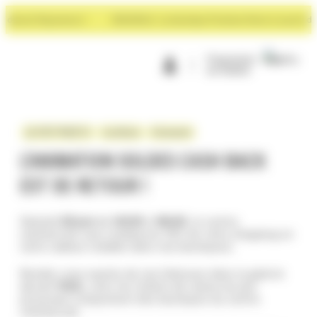
Panneau de gestion des cookies
evant Rayonance !
NOUVEAU : La boutique Premium Store à ouvert devan
Programme
de fidélité
ÇA S'EST PASSÉ ICI
CashBack
Évènement
L’ANIMATION SOLDES CASH BACK
EST DE RETOUR !
Samedi
28 juin
de
14h30
à
18h30
, le centre
commercial vous rembourse 10% de votre shopping en
carte cadeau (valable dans nos boutiques).
Rendez-vous auprès de nos hôtesses dans la galerie
devant
PAUL
, avec les tickets de caisse du jour
provenant uniquement des boutiques du centre
commercial.