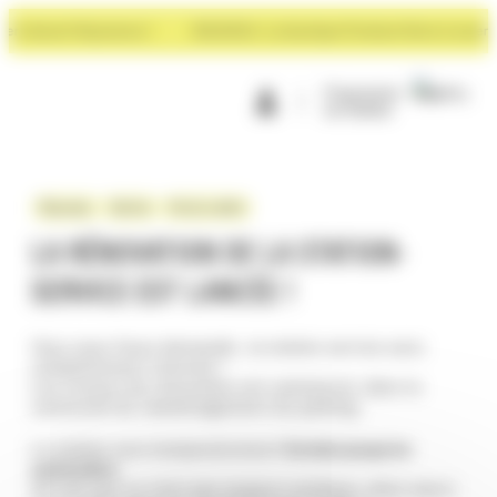
Panneau de gestion des cookies
t devant Rayonance !
NOUVEAU : La boutique Premium Store à ouvert de
Programme
de fidélité
Nouveau
Service
Vie du centre
LA RÉNOVATION DE LA STATION-
SERVICE EST LANCÉE !
Vous nous l’avez demandé…la station service sera
complètement rénovée !
Les travaux de rénovation ont commencé, dans la
continuité du réaménagement du parking.
La station sera temporairement
fermée jusqu’en
septembre
.
On sait que ce n’est pas toujours pratique, alors merci