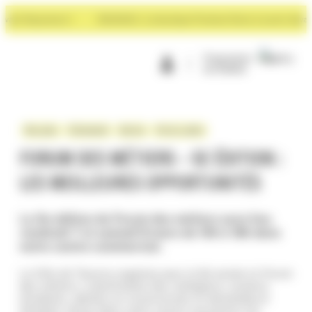
Panneau de gestion des cookies
ant Rayonance !
NOUVEAU : La boutique Premium Store à ouvert devant R
Programme
de fidélité
Bon plan
Évènement
Service
Vie du centre
FORUM DES MÉTIERS – 5E ÉDITION :
LES MEILLEURES OPPORTUNITÉS
La 5e édition du Forum des métiers aura lieu
vendredi 7 et samedi 8 mars de 10h à 18h dans
notre centre commercial.
La Ville de Taverny organise pour la 5é année le Forum
des métiers, à destination des collégiens, lycéens,
étudiants, adultes en reconversion et demandeurs
d’emploi. Venez dans notre centre rencontrer les