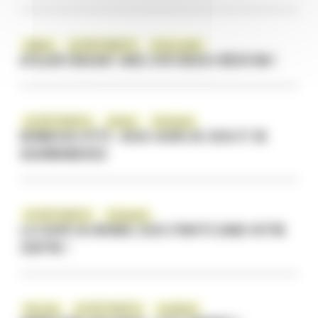
Ateliers
ÇA S'EST PASSÉ ICI
Vie du centre
ATELIER CROCHET AVEC SYD’CROCH CRÉATION !
ÇA S'EST PASSÉ ICI
Enfants
Évènement
KERMESSE D’ÉTÉ : DEUX JOURS DE JEUX ET DE
GOURMANDISES
ÇA S'EST PASSÉ ICI
Évènement
LA COUPE DU MONDE 2026 S’INVITE DANS VOTRE
CENTRE !
Bon plan
ÇA S'EST PASSÉ ICI
CashBack