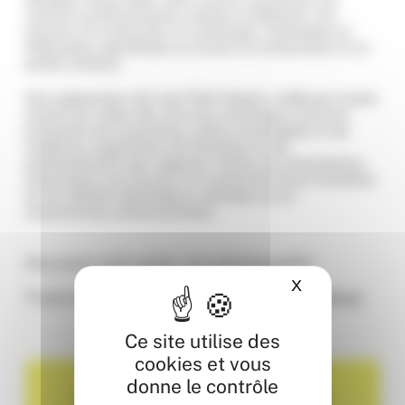
secteurs professionnels comme le bâtiment, les
secours et la sécurité, le numérique, l’animation et
l’éducation spécialisée ou encore la restauration et la
petite enfance.
Des organismes tels que Pôle Emploi, la Mission locale
seront aux côtés des services municipaux (service
promotion de la jeunesse, police municipale) et de
nombreux organismes de formation et de
professionnels pour apporter toutes les informations
nécessaires aux jeunes à la recherche d’une formation
ou les adultes demandeurs d’emploi ou en
reconversion professionnelle.
Nouveauté cette année : live painting graffiti
X
Masquer le ba
Programme complet :
Forum des métiers – 5e édition
Ce site utilise des
cookies et vous
donne le contrôle
Partager ou ajouter au calendrier