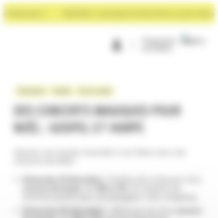
Panneau de gestion des cookies
t Rayonance !
NOUVEAU : La boutique Premium Store à ouvert devant Ra
Programme
de fidélité
Évènement
Famille
Vie du centre
DES CONCERTS MAGIQUES POUR
NOËL : GOSPEL ET HARPE
Ajoutez une touche musicale à vos fêtes avec nos
concerts de Noël !
Dimanche 15 décembre
: Profitez de la douceur d’un
concert de harpe
, de
16h à 17h
. Un moment de
sérénité parfait pour accompagner votre shopping.
Dimanche 22 décembre
: Vibrez au son d’un
concert