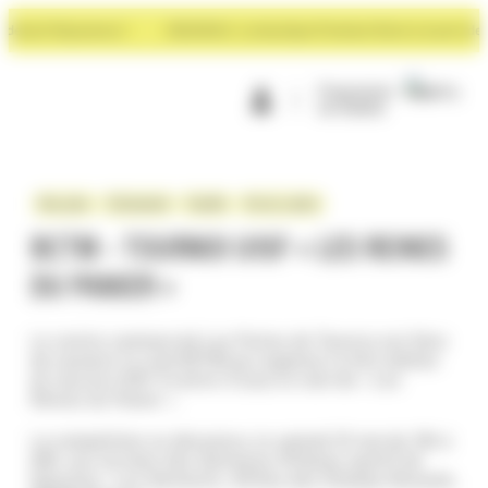
Panneau de gestion des cookies
vant Rayonance !
NOUVEAU : La boutique Premium Store à ouvert devant
Programme
de fidélité
Bon plan
Évènement
Famille
Vie du centre
BCTM – TOURNOI U15F « LES REINES
DU PANIER »
Le centre commercial Les Portes de Taverny est fière
de soutenir le club BCTM qui organise la 1ère édition
du tournoi U15F 3 contre 3 sous le nom de « Les
Reines du Panier ».
La compétition se déroulera, le samedi 31 mai de 13h à
20h, aux terrains des Sarments (Plateau sportif de
Goscinny – Les Sarments, 43 Rue des Champs Renards,