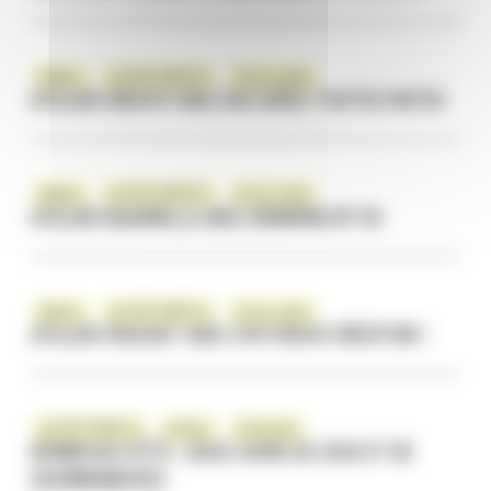
Ateliers
ÇA S'EST PASSÉ ICI
Vie du centre
ATELIER CRÉATIF AVEC DES IDÉES TOUTES FAITES
Ateliers
ÇA S'EST PASSÉ ICI
Vie du centre
ATELIER AQUARELLE AVEC DRAWING BY SO
Ateliers
ÇA S'EST PASSÉ ICI
Vie du centre
ATELIER CROCHET AVEC SYD’CROCH CRÉATION !
ÇA S'EST PASSÉ ICI
Enfants
Évènement
KERMESSE D’ÉTÉ : DEUX JOURS DE JEUX ET DE
GOURMANDISES