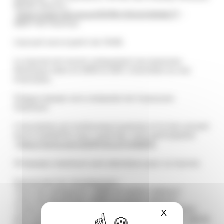
95150 Taverny –
https://maps.app.goo.gl/EQ4Eyr5UmAy8n6e77
–
26CF+53 Taverny).
L’accueil sera à partir de 11h45.
Le tournoi est ouvert uniquement aux joueuses
féminines nées en 2010 et 2011, licenciées ou non
licenciées.
Chaque équipe sera composée de 4 joueuses
maximum.
L’inscription est entièrement gratuite et le lien suivant
sera à compléter pour confirmer votre participation
:
https://forms.gle/o4Z9TQZLd71cRdEPA
10 équipes maximum sont attendues pour ce tournoi.
Concernant les récompenses :
-Pour les vainqueurs : 400€ en cartes cadeaux*
-Pour les dauphines : 200€ en cartes cadeaux*
*Carte cadeau valable 1 an, utilisable dès réception
X
Masquer le ba
dans les boutiques de notre centre commercial :
voir la